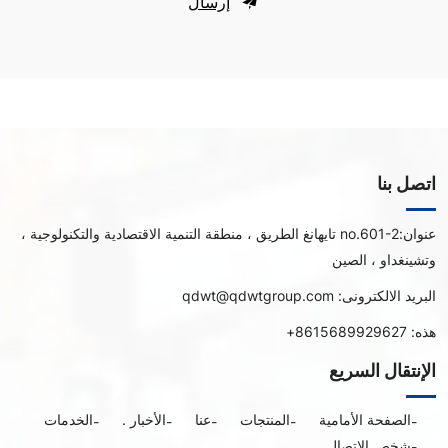
إرسال
اتصل بنا
عنوان:
no.601-2 تايهانغ الطريق ، منطقة التنمية الاقتصادية والتكنولوجية ،
وتشينغداو ، الصين
البريد الالكترونى:
qdwt@qdwtgroup.com
هذه:
8615689929627+
الإنتقال السريع
الصفحة الأمامية
المنتجات
عنا
الأخبار .
الخدمات
شخص الاتصال