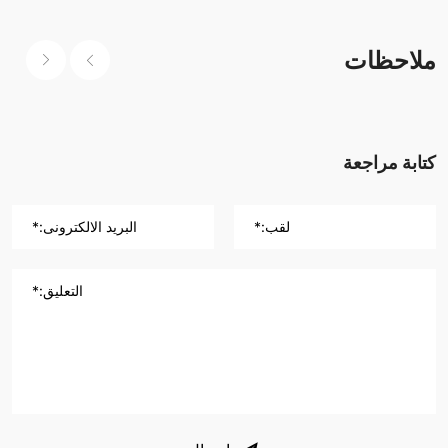
ملاحظات
كتابة مراجعة
لقب:*
البريد الالكترونى:*
التعليق:*