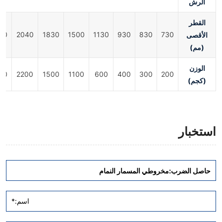
الرش
القطر
الأقصى
730
830
930
1130
1500
1830
2040
60
(مم)
الوزن
00
2200
1500
1100
600
400
300
200
(كجم)
استخبار
اسم:*