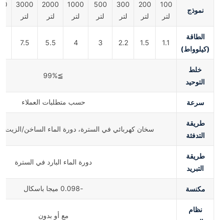
00
3000
2000
1000
500
300
200
100
نموذج
لتر
لتر
لتر
لتر
لتر
لتر
لتر
ل
الطاقة
5
7.5
5.5
4
3
2.2
1.5
1.1
(كيلوواط)
خلط
≧99%
التوحيد
سرعة
حسب متطلبات العملاء
طريقة
سخان كهربائي في السترة، دورة الماء الساخن/الزيت، ا
التدفئة
طريقة
دورة الماء البارد في السترة
التبريد
مكنسة
-0.098 ميجا باسكال
نظام
مع أو بدون