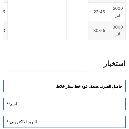
2000
5*2.2*3.2
22-45
لتر
3000
0*2.2*3.5
30-55
لتر
استخبار
اسم:*
البريد الالكترونى:*