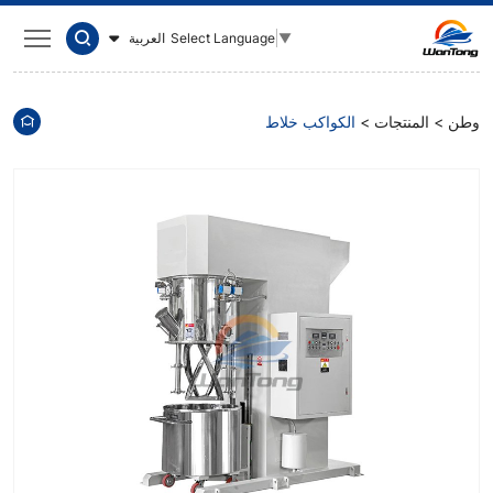
ضعف
العربية
Select Language
▼
قوة
خط
ستار
وطن
المنتجات
الكواكب خلاط
خلاط