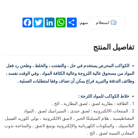
Facebook
Twitter
LinkedIn
WhatsApp
Share
استعلام
سهم:
تفاصيل المنتج
الكواكب المحرض يستخدم في حل ، والتشتت ، والخلط ، وطحن رد فعل
▪
المواد من مسحوق عالية اللزوجة وعالية الكثافة المواد . وفي الوقت نفسه ،
وظائف التدفئة والتبريد فراغ يمكن أن تضاف وفقا لمتطلبات العملية .
خلاط الكواكب للمواد اللزجة :
▪
1 . الطاقة : بطارية لصق ، لصق البطارية ، الخ .
2 . المنتجات الالكترونية : لصق جندى ، السيراميك لصق ، المواد
المغناطيسية ، هلام السيليكا الحبر ، لاصق الالكترونية ، بولي كلوريد الفينيل
البلاستيك ، والمكونات الكهربائية والإلكترونية بوتينغ لاصق ، والساخنة نذوب
المعادن الثمينة لصق ، الخ .