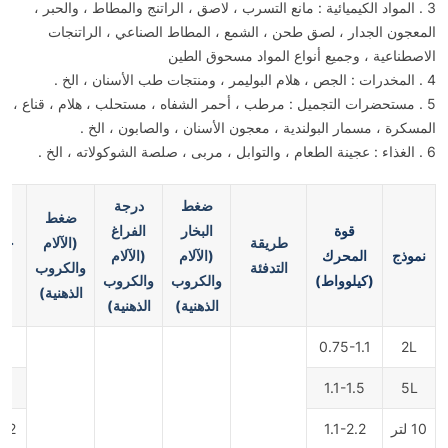
3 . المواد الكيميائية : مانع التسرب ، لاصق ، الراتنج والمطاط ، والحبر ،
المعجون الجدار ، لصق طحن ، الشمع ، المطاط الصناعي ، الراتنجات
الاصطناعية ، وجميع أنواع المواد مسحوق الطين
4 . المخدرات : الجص ، هلام البوليمر ، ومنتجات طب الأسنان ، الخ .
5 . مستحضرات التجميل : مرطب ، أحمر الشفاه ، مستحلب ، هلام ، قناع ،
المسكرة ، مسمار البولندية ، معجون الأسنان ، والصابون ، الخ .
6 . الغذاء : عجينة الطعام ، والتوابل ، مربى ، صلصة الشوكولاته ، الخ .
ضغط
درجة
ضغط
قوة
البخار
الفراغ
طريقة
(الآلام
حج
نموذج
المحرك
(الآلام
(الآلام
التدفئة
والكروب
(كيلوواط)
والكروب
والكروب
الذهنية)
الذهنية)
الذهنية)
.1*0.4*1.7
0.75-1.1
2L
.1*0.5*1.7
1.1-1.5
5L
10 لتر
1.1-2.2
.2*0.5*1.8