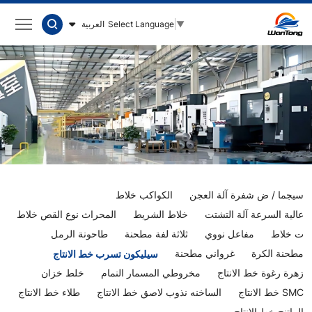
سيليكون
العربية
Select Language
▼
تسرب
خط
الانتاج
سيجما / ض شفرة آلة العجن
الكواكب خلاط
عالية السرعة آلة التشتت
خلاط الشريط
المحراث نوع القص خلاط
ت خلاط
مفاعل نووي
ثلاثة لفة مطحنة
طاحونة الرمل
مطحنة الكرة
غرواني مطحنة
سيليكون تسرب خط الانتاج
زهرة رغوة خط الانتاج
مخروطي المسمار النمام
خلط خزان
SMC خط الانتاج
الساخنه نذوب لاصق خط الانتاج
طلاء خط الانتاج
الراتنج خط الانتاج